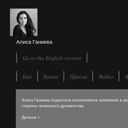
Алиса Ганиева
Go to the English version
Био
Книги
Пресса
Видео
А
Алиса Ганиева подписала коллективное заявление в за
стороны чеченского духовенства.
Дальше »