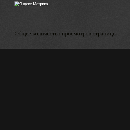
© Alisa Ganieva
Общее·количество·просмотров·страницы