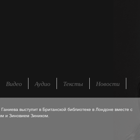
Видео
Аудио
Тексты
Новости
иса Ганиева выступит в Британской библиотеке в Лондоне вместе с
м и Зиновием Зиником.