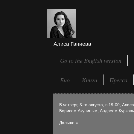
Алиса Ганиева
Go to the English version
Био
Книги
Пресса
В четверг, 3-го августа, в 19-00, Ал
Борисом Акуниным, Андреем Курковы
Дальше »