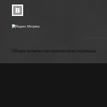
© Alisa Ganieva
Общее·количество·просмотров·страницы