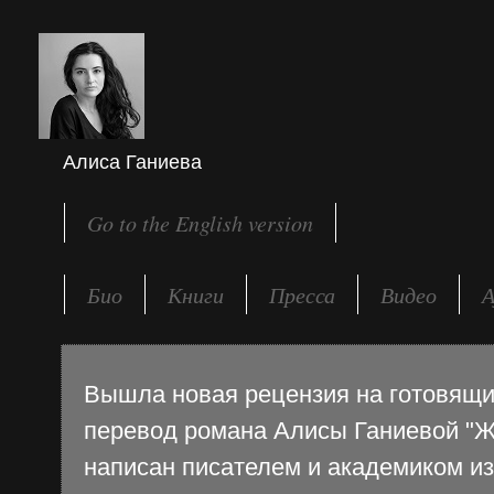
Алиса Ганиева
Go to the English version
Био
Книги
Пресса
Видео
А
Вышла новая рецензия на готовящи
перевод романа Алисы Ганиевой "Ж
написан писателем и академиком и