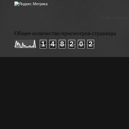
© Alisa Ganieva
Общее·количество·просмотров·страницы
1
4
8
2
0
2