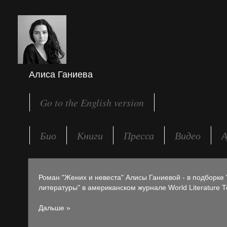
Алиса Ганиева
Go to the English version
Био
Книги
Пресса
Видео
А
Роман "Жених и невеста" Алисы Ганиевой - в подборке 
литературы" в американском журнале World Literature T
Дальше »