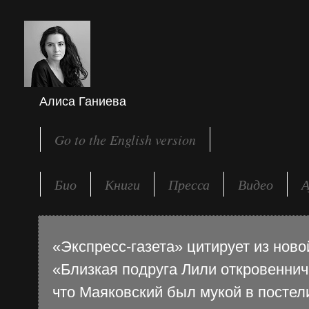
Алиса Ганиева
Go to the English version
Био
Книги
Пресса
Видео
А
«Экспресс-газета» цитирует из ново
«Близкая подруга Лили откровеннич
что Маяковский был мукой в постел