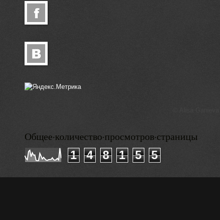
© Alisa Ganieva
Общее·количество·просмотров·страницы
1
4
8
1
5
5