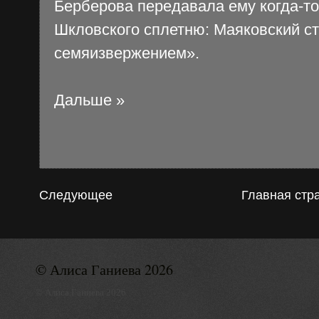
Берберова передавала ему когда-т
Шкловского сплетню: Маяковский 
семяизвержением».
Дальше »
Следующее
Главная стр
© Алиса Ганиева 2026
© Алиса Ганиева 2026