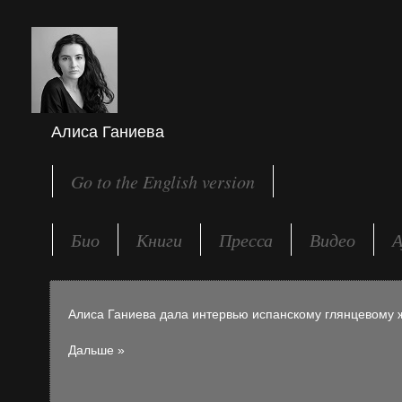
Алиса Ганиева
Go to the English version
Био
Книги
Пресса
Видео
А
Алиса Ганиева дала интервью испанскому глянцевому 
Дальше »