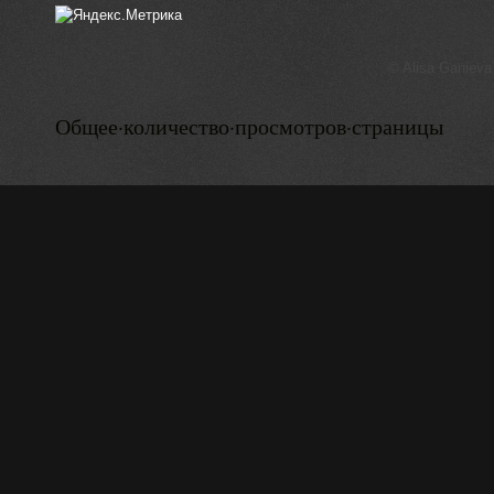
© Alisa Ganieva
Общее·количество·просмотров·страницы