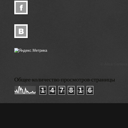
© Alisa Ganieva
Общее·количество·просмотров·страницы
1
4
7
8
1
6