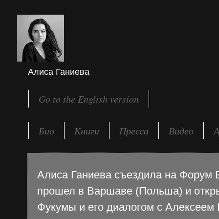
Алиса Ганиева
Go to the English version
Био
Книги
Пресса
Видео
А
Алиса Ганиева съездила на Форум 
прошел в Варшаве (Польша) и откр
Фукумы и его диалогом с Алексеем