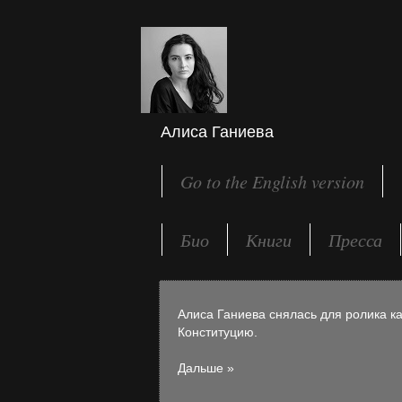
Алиса Ганиева
Go to the English version
Био
Книги
Пресса
Алиса Ганиева снялась для ролика к
Конституцию.
Дальше »