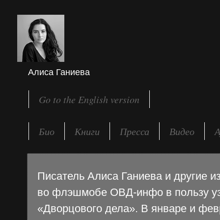
Алиса Ганиева
Go to the English version
Био
Книги
Пресса
Видео
А
Писатель Алиса Ганиева и другие 
во флэшмобе ОВД-инфо в пользу уз
«Дворцового дела». В январе и фе