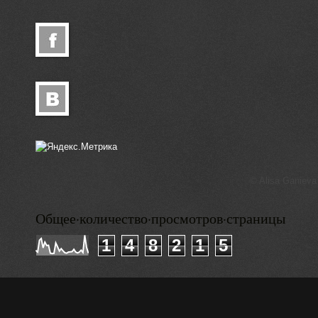
© Alisa Ganieva
Общее·количество·просмотров·страницы
1
4
8
2
1
5