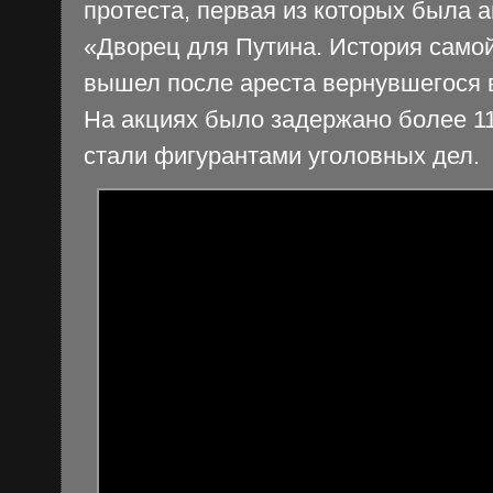
протеста, первая из которых была 
«Дворец для Путина. История самой
вышел после ареста вернувшегося 
На акциях было задержано более 11
стали фигурантами уголовных дел.