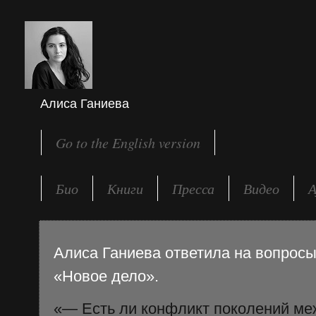
Алиса Ганиева
Go to the English version
Био
Книги
Пресса
Видео
А
Алиса Ганиева ответила на вопросы
«Новое дело».
«— Есть ли конфликт поколений ме