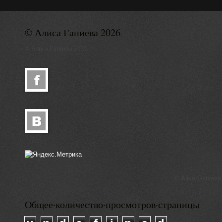
© Алиса Ганиева 2026
© Алиса Ганиева 2026
© Alisa Ganieva
Общее·количество·просмотров·страницы