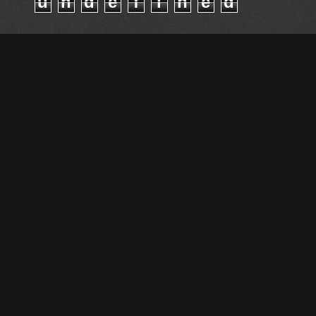
u
n
d
e
f
i
n
e
d