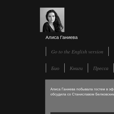
Алиса Ганиева
Go to the English version
Био
Книги
Пресса
Алиса Ганиева побывала гостем в эф
обсудила со Станиславом Белковским