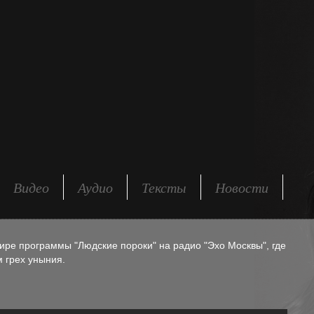
Видео
Аудио
Тексты
Новости
ире программы "Людские пороки" на радио "Эхо Москвы", где
 грех уныния.