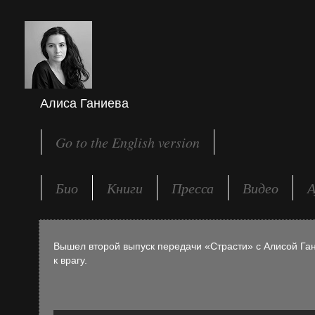
Алиса Ганиева
Go to the English version
Био
Книги
Пресса
Видео
А
Вышел второй выпуск передачи «Страсти» с Алисой Га
к врагу.