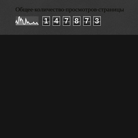
Общее·количество·просмотров·страницы
1
4
7
8
7
3