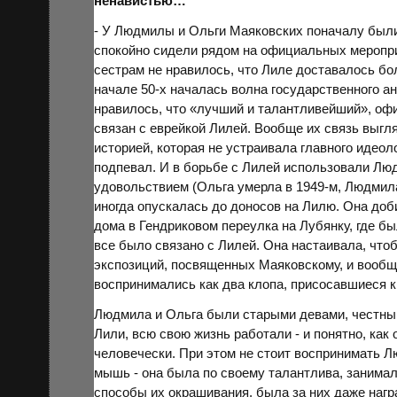
ненавистью…
- У Людмилы и Ольги Маяковских поначалу был
спокойно сидели рядом на официальных меропр
сестрам не нравилось, что Лиле доставалось бол
начале 50-х началась волна государственного а
нравилось, что «лучший и талантливейший», оф
связан с еврейкой Лилей. Вообще их связь выг
историей, которая не устраивала главного иде
подпевал. И в борьбе с Лилей использовали Лю
удовольствием (Ольга умерла в 1949-м, Людмила
иногда опускалась до доносов на Лилю. Она доб
дома в Гендриковом переулка на Лубянку, где бы
все было связано с Лилей. Она настаивала, что
экспозиций, посвященных Маяковскому, и вообщ
воспринимались как два клопа, присосавшиеся 
Людмила и Ольга были старыми девами, честным
Лили, всю свою жизнь работали - и понятно, как 
человечески. При этом не стоит воспринимать 
мышь - она была по своему талантлива, занимал
способы их окрашивания, была за них даже наг