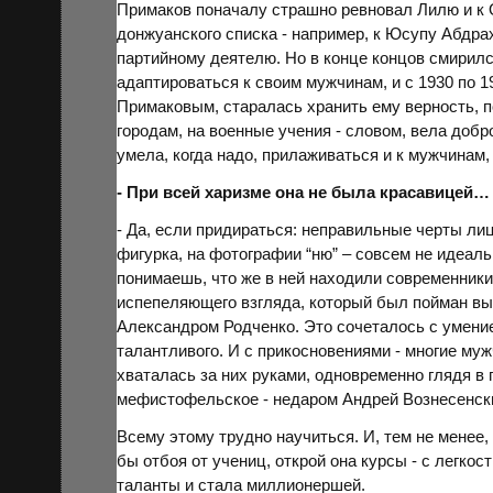
Примаков поначалу страшно ревновал Лилю и к О
донжуанского списка - например, к Юсупу
Абдра
партийному деятелю. Но в конце концов смирилс
адаптироваться к своим мужчинам, и с 1930 по 1
Примаковым, старалась хранить ему верность, 
городам, на военные учения - словом, вела доб
умела, когда надо, прилаживаться и к мужчинам, 
- При всей харизме она не была красавицей…
- Да, если придираться: неправильные черты ли
фигурка, на фотографии “ню” – совсем не идеаль
понимаешь, что же в ней находили современники.
испепеляющего взгляда, который был пойман 
Александром
Родченко
. Это сочеталось с умен
талантливого. И с прикосновениями - многие му
хваталась за них руками, одновременно глядя в 
мефистофельское - недаром Андрей Вознесенски
Всему этому трудно научиться. И, тем не менее,
бы отбоя от учениц, открой она курсы - с легко
таланты и стала миллионершей.