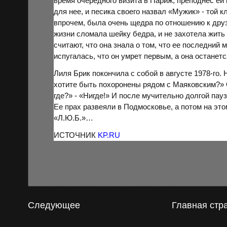
время очередного визита в Париж, преподнес ей
для нее, и песика своего назвал «Мужик» - той к
впрочем, была очень щедра по отношению к друз
жизни сломала шейку бедра, и не захотела жить
считают, что она знала о том, что ее последний
испугалась, что он умрет первым, а она останет
Лиля Брик покончила с собой в августе 1978-го. 
хотите быть похоронены рядом с Маяковским?» О
где?» - «Нигде!» И после мучительно долгой пау
Ее прах развеяли в
Подмосковье
, а потом на эт
«Л.Ю.Б.»…
ИСТОЧНИК
KP.RU
Следующее
Главная стр