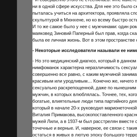
ни в одной сфере искусства. Для
нее
это было с
пыталась учиться на архитектора, проявляла сп
скульптурой в
Мюнхене
, но ко всему быстро ос
И то же самое было у нее с мужчинами: один ро
маяковед Зиновий
Паперный
был прав, когда ск
была ее личная жизнь. Вот в этом пространстве
- Некоторые исследователи называли ее ни
- Но это медицинский диагноз, который в данно
нимфоманок характерна неразличимость сексуаль
совершенно все равно, с каким мужчиной занима
красивым или уродливым… Конечно же, ничего п
сексуально раскрепощенной, даже по нынешним 
мужчин, в которых влюблялась. Точнее, тех, ког
богатые, влиятельные люди типа партийного де
который в начале 20-х руководил марионеточной
Виталия
Примакова
, высокопоставленного красн
мужей Лили, а в 1937-м был расстрелян вместе 
точечные и верные. И, наверное, ее связи с та
остаться в живых в лютую эпоху большого терро