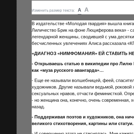
A
A
Изменить размер текста:
В издательстве «Молодая гвардия» вышла книг
Лиличество Брик на фоне
Люциферова
века» - с
легендарной женщины, сводившей с ума десятки 
бесчисленных увлечениях Алиса рассказала «
К
«ДИАГНОЗ «НИМФОМАНИЯ» ЕЙ СТАВИТЬ Н
- Открываешь статью в википедии про Лилю Б
как «муза русского авангарда»…
- Еще ее называли волшебницей, феей, спасите
художников. Другие называли ведьмой, роковой
сексуальных нравов, отчасти феминисткой. Опре
- но женщина она, конечно, очень современная, х
назад.
- Поддерживая поэтов и художников, она ниче
великого стихотворения, картины или статуи.
- И совершенно этого не стеснялась. Мне кажет