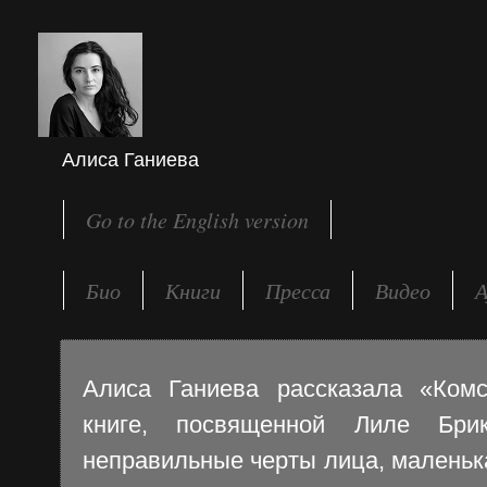
Алиса Ганиева
Go to the English version
Био
Книги
Пресса
Видео
А
Алиса Ганиева рассказала «Ком
книге, посвященной Лиле Брик
неправильные черты лица, маленьк