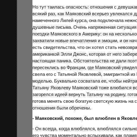
Но тут таилась опасность: отношения с девушка
всякий раз, как Маяковский всерьез увлекался д
намеченного Лилей курса, она подключала нежно
душевные письма. Очень напряженная ситуация с
поездки Маяковского в
Америку
: он на нескольк
захватили новые впечатления и эмоции, и он на
есть свидетельства, что он хотел стать невозвр
американкой Элли Джонс, которая от него забере
настоящая паника. Обстоятельства не дали поэт
пересеклись во
Франции
, где Маяковский увиде
свела его с Татьяной
Яковлевой
, эмигранткой из
моделью. Буквально сосватала ее, чтобы нейтра
Татьяну Яковлеву Маяковский тоже влюбился вс
загорелся идеей вернуть Татьяну на родину, гото
готова менять свою богатую светскую жизнь на с
отношения были обречены.
- Маяковский, похоже, был влюблен в Яковлев
- Он всегда, когда влюблялся, влюблялся силь
его чувства моментально вспыхивали, как пламя 