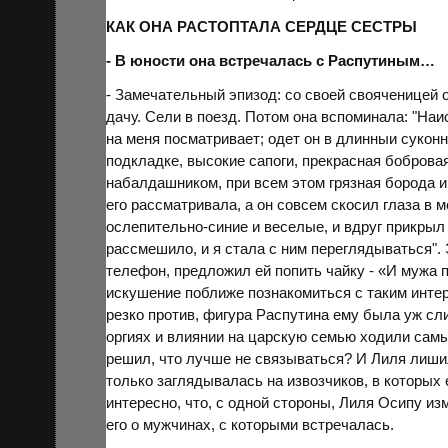
КАК ОНА РАСТОПТАЛА СЕРДЦЕ СЕСТРЫ
- В юности она встречалась с Распутиным…
- Замечательный эпизод: со своей свояченицей 
дачу. Сели в поезд. Потом она вспоминала: "Наи
на меня посматривает; одет он в длинныи сукон
подкладке, высокие сапоги, прекрасная бобровая
набалдашником, при всем этом грязная борода и 
его рассматривала, а он совсем скосил глаза в 
ослепительно-синие и веселые, и вдруг прикрыл
рассмешило, и я стала с ним переглядываться".
телефон, предложил ей попить чайку - «И мужа 
искушение поближе познакомиться с таким инте
резко против, фигура Распутина ему была уж сл
оргиях и влиянии на царскую семью ходили сам
решил, что лучше не связываться? И Лиля лиши
только заглядывалась на извозчиков, в которых
интересно, что, с одной стороны, Лиля Осипу из
его о мужчинах, с которыми встречалась.