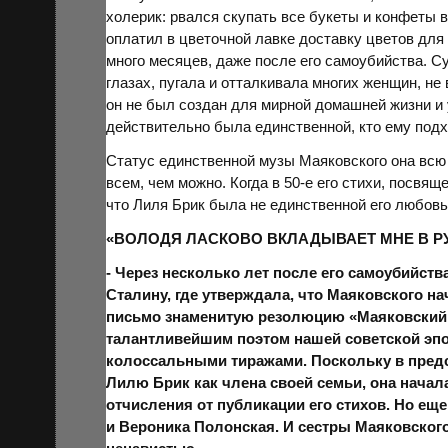
холерик: рвался скупать все букеты и конфеты в
оплатил в цветочной лавке доставку цветов для
много месяцев, даже после его самоубийства. С
глазах, пугала и отталкивала многих женщин, не
он не был создан для мирной домашней жизни и 
действительно была единственной, кто ему под
Статус единственной музы Маяковского она всю
всем, чем можно. Когда в 50-е его стихи, посвя
что Лиля Брик была не единственной его любов
«ВОЛОДЯ ЛАСКОВО ВКЛАДЫВАЕТ МНЕ В Р
- Через несколько лет после его самоубийст
Сталину, где утверждала, что Маяковского н
письмо знаменитую резолюцию «Маяковский 
талантливейшим поэтом нашей советской эпох
колоссальными тиражами. Поскольку в предс
Лилю Брик как члена своей семьи, она нача
отчисления от публикации его стихов. Но еще
и Вероника Полонская. И сестры Маяковско