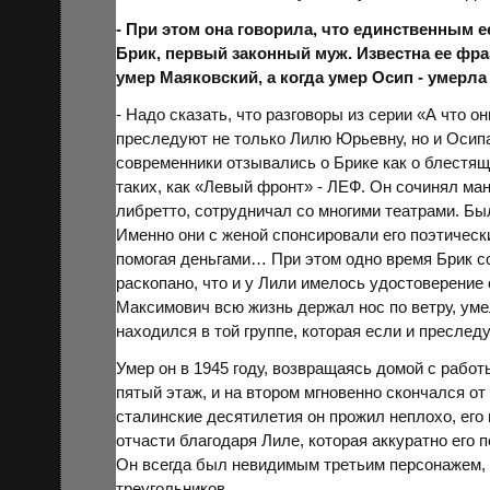
- При этом она говорила, что единственны
Брик, первый законный муж. Известна ее фра
умер Маяковский, а когда умер Осип - умерл
- Надо сказать, что разговоры из серии «А что 
преследуют не только Лилю Юрьевну, но и Осип
современники отзывались о Брике как о блестя
таких, как «Левый фронт» - ЛЕФ. Он сочинял ма
либретто, сотрудничал со многими театрами. Б
Именно они с женой спонсировали его поэтическ
помогая деньгами… При этом одно время Брик с
раскопано, что и у Лили имелось удостоверение
Максимович всю жизнь держал нос по ветру, ум
находился в той группе, которая если и преследу
Умер он в 1945 году, возвращаясь домой с работ
пятый этаж, и на втором мгновенно скончался 
сталинские десятилетия он прожил неплохо, его н
отчасти благодаря Лиле, которая аккуратно его п
Он всегда был невидимым третьим персонажем,
треугольников.