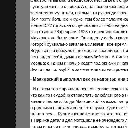
Она воспитывала Маяковского, пестовала, испра
пунктуационные ошибки. А еще провоцировала ег
заставляла мучиться, потому что руководствов
Чем поэту больнее и хуже, тем более талантлив
конце 1922 года, она отлучила его от себя на дв
встретимся 28 февраля 1923-го и решим, как жи
Маяковского были адом. Он сидел у себя в кварт
которой буквально закапана слезами, все время 
Водопьяный переулок, где жила и веселилась Ли
ненавидел себя, думал о самоубийстве. А Лиля
месяца: он днем и ночью ходит под окнами и нап
Значит, на пользу! Я в замечательном настроен
- Маяковский выполнял все ее капризы: она в
- И в этом тоже проявлялась ее человеческая гл
что как-то неудобно отправлять влюбленного в н
нижним бельем. Когда Маяковский выезжал за гр
огромными списками всего, что нужно купить и пр
галантерея… Кульминацией стало то, что она по
в
Париже
детали для мотоцикла ее очередного 
потом и вовсе выклянчила автомобиль, который 