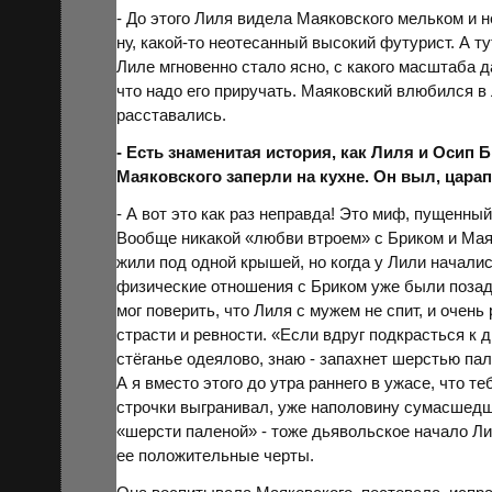
- До этого Лиля видела Маяковского мельком и н
ну, какой-то неотесанный высокий футурист. А ту
Лиле мгновенно стало ясно, с какого масштаба 
что надо его приручать. Маяковский влюбился в 
расставались.
- Есть знаменитая история, как Лиля и Осип
Маяковского заперли на кухне. Он выл, царап
- А вот это как раз неправда! Это миф, пущенны
Вообще никакой «любви втроем» с Бриком и Маяк
жили под одной крышей, но когда у Лили начал
физические отношения с Бриком уже были позад
мог поверить, что Лиля с мужем не спит, и очень
страсти и ревности. «Если вдруг подкрасться к 
стёганье одеялово, знаю - запахнет шерстью па
А я вместо этого до утра раннего в ужасе, что т
строчки выгранивал, уже наполовину сумасшедши
«шерсти паленой» - тоже дьявольское начало Ли
ее положительные черты.