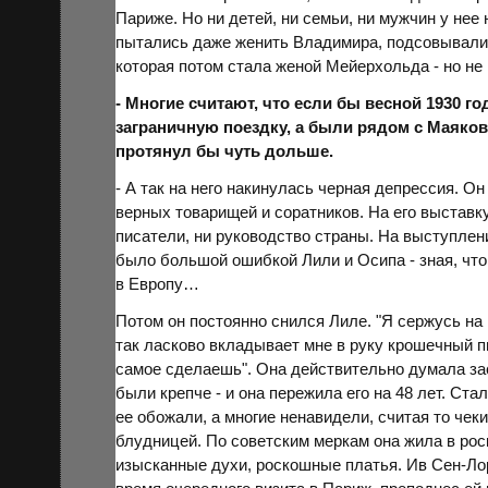
Париже. Но ни детей, ни семьи, ни мужчин у нее
пытались даже женить Владимира, подсовывали
которая потом стала женой
Мейерхольда
- но не
- Многие считают, что если бы весной 1930 г
заграничную поездку, а были рядом с Маяковс
протянул бы чуть дольше.
- А так на него накинулась черная депрессия. Он
верных товарищей и соратников. На его выставк
писатели, ни руководство страны. На выступлени
было большой ошибкой Лили и Осипа - зная, что 
в
Европу
…
Потом он постоянно снился Лиле. "Я сержусь на 
так ласково вкладывает мне в руку крошечный пи
самое сделаешь". Она действительно думала зас
были крепче - и она пережила его на 48 лет. Ст
ее обожали, а многие ненавидели, считая то чеки
блудницей. По советским меркам она жила в рос
изысканные духи, роскошные платья. Ив Сен-Лор