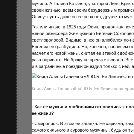
мучило. А Галина
Катанян
, у которой Лиля Брик 
своей жизнью, всем своим безудержным промиск
Осипу: пусть даже он ее не хочет, другие-то му
Так или иначе, в 1925 году Осип, продолжая ноч
женой режиссера Жемчужного Евгении
Соколово
светловолосой. Видимо, в нее он влюбился по-н
Евгения его разбудила. Но, конечно, насовсем о
насчет его новой жены, считая ее этакой сдобной
разговаривать. Но браку не препятствовала. Вс
и в заграничные поездки он ездил только с ней, а
Книга Алисы Ганиевой «Л.Ю.Б. Ее Лиличество Бри
- Как ее мужья и любовники относились к по
ее жизни?
- Смирялись. В этом ее загадка. Ее харизма, как
самого сильного и сурового мужчины, будь он т