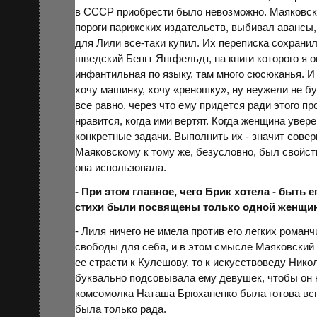
в
СССР
приобрести было невозможно. Маяковски
пороги парижских издательств, выбивал авансы,
для Лили все-таки купил. Их переписка сохрани
шведский Бенгт Янгфельдт, на книги которого я 
инфантильная по языку, там много сюсюканья. И 
хочу машинку, хочу «реношку», ну неужели не 
все равно, через что ему придется ради этого 
нравится, когда ими вертят. Когда женщина уверен
конкретные задачи. Выполнить их - значит сове
Маяковскому к тому же, безусловно, был свойс
она использовала.
- При этом главное, чего Брик хотела - быть 
стихи были посвящены только одной женщине
- Лиля ничего не имела против его легких романч
свободы для себя, и в этом смысле Маяковский 
ее страсти к Кулешову, то к искусствоведу Нико
буквально подсовывала ему девушек, чтобы он к
комсомолка Наташа
Брюханенко
была готова всю
была только рада.