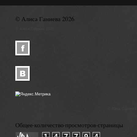
© Алиса Ганиева 2026
© Алиса Ганиева 2026
© Alisa Ganieva
Общее·количество·просмотров·страницы
1
4
7
7
9
4