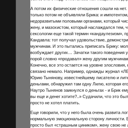
А потом их физические отношения сошли на нет. 
только потом не объявляли Брика: и импотентом,
недоразвитыми половыми органами, который чис
жену, и мазохистом, который наслаждался тем, 
сексологии еще такой термин «кандаулезизм», 
Кандавла: тот получал удовольствие, демонстр
мужчинам. И это пытались приписать Брику: мол,
возбуждает других… Зачатки такого поведения у 
порой словно «продавал» жену другим мужчинам,
Конечно, все это остается на уровне злословия, 
связано немало. Например, однажды журнал «ЛЕ
Юрию
Тынянову
, известнейшему писателю и лит
деньгами, обнаружил там одну Лилю, которая его
Наутро Тынянов заикнулся о деньгах - и Брик ем
вы еще и денег хотите?..» Судачили, что это бы
просто не хотел платить.
Еще говорили, что у него была очень развита ло
нормальную эмоциональную сторону личности. В
просто был «страшным циником», жену свою не л