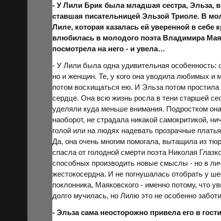
- У Лили Брик была младшая сестра, Эльза,
ставшая писательницей Эльзой Триоле. В мо
Лиле, которая казалась ей уверенной в себе
влюбилась в молодого поэта Владимира Маяк
посмотрела на него - и увела…
- У Лили была одна удивительная особенность: 
но и женщин. Те, у кого она уводила любимых и 
потом восхищаться ею. И Эльза потом простила 
сердце. Она всю жизнь росла в тени старшей се
уделяли
куда
меньше внимания. Подростком она 
наоборот, не страдала никакой самокритикой, ни
голой или на людях надевать прозрачные платья
Да, она очень многим помогала, вытащила из т
спасла от голодной смерти поэта Николая
Глазк
способных производить новые смыслы - но в ли
жестокосердна. И не погнушалась отобрать у 
поклонника, Маяковского - именно потому, что у
долго мучилась, но Лилю это не особенно заботи
- Эльза сама неосторожно привела его в гост