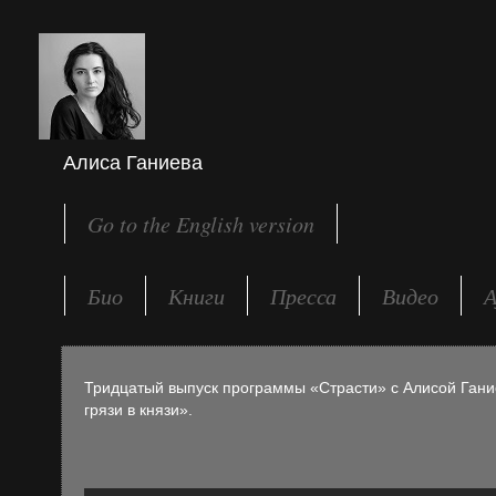
Алиса Ганиева
Go to the English version
Био
Книги
Пресса
Видео
А
Тридцатый выпуск программы «Страсти» с Алисой Ган
грязи в князи».