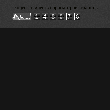
Общее·количество·просмотров·страницы
1
4
8
0
7
6