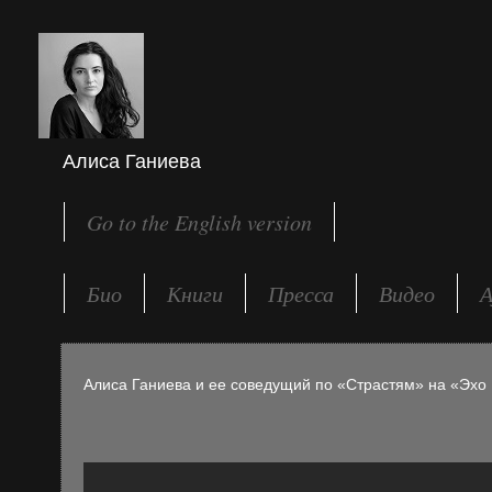
Алиса Ганиева
Go to the English version
Био
Книги
Пресса
Видео
А
Алиса Ганиева и ее соведущий по «Страстям» на «Эхо 