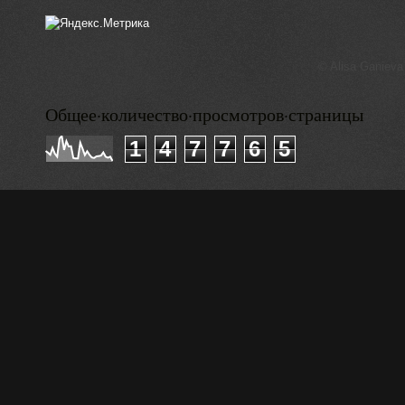
© Alisa Ganieva
Общее·количество·просмотров·страницы
1
4
7
7
6
5