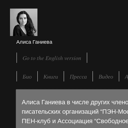
Алиса Ганиева
Go to the English version
Био
Книги
Пресса
Видео
А
Алиса Ганиева в числе других чле
писательских организаций “ПЭН-Мос
ПЕН-клуб и Ассоциация “Свободное