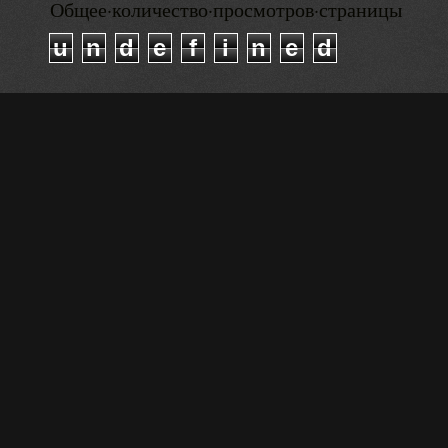
Общее·количество·просмотров·страницы
u
n
d
e
f
i
n
e
d