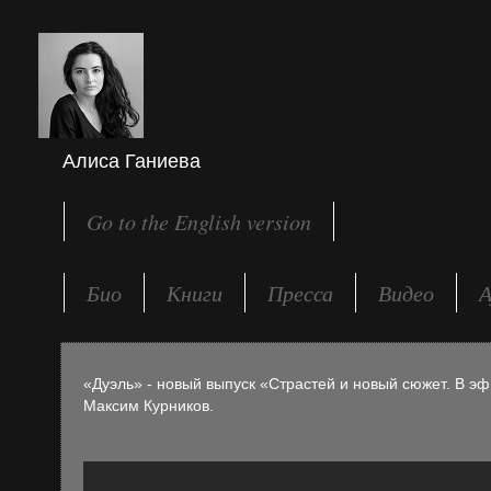
Алиса Ганиева
Go to the English version
Био
Книги
Пресса
Видео
А
«Дуэль» - новый выпуск «Страстей и новый сюжет. В э
Максим Курников.